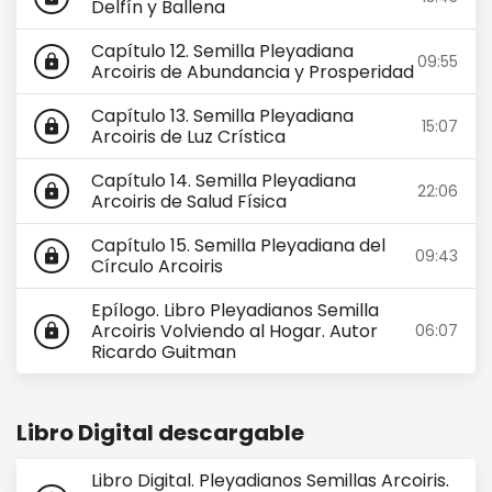
Delfín y Ballena
Capítulo 12. Semilla Pleyadiana
09:55
lock
Arcoiris de Abundancia y Prosperidad
Capítulo 13. Semilla Pleyadiana
15:07
lock
Arcoiris de Luz Crística
Capítulo 14. Semilla Pleyadiana
22:06
lock
Arcoiris de Salud Física
Capítulo 15. Semilla Pleyadiana del
09:43
lock
Círculo Arcoiris
Epílogo. Libro Pleyadianos Semilla
Arcoiris Volviendo al Hogar. Autor
06:07
lock
Ricardo Guitman
Libro Digital descargable
Libro Digital. Pleyadianos Semillas Arcoiris.