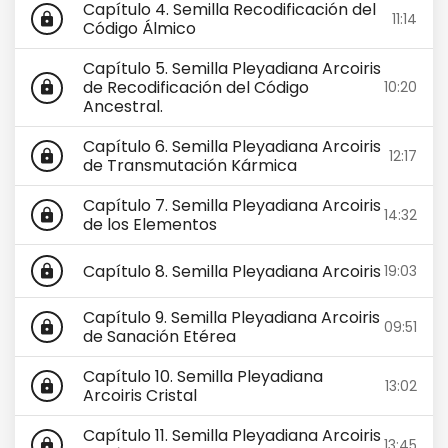
Capítulo 4. Semilla Recodificación del
11:14
lock
Código Álmico
Capítulo 5. Semilla Pleyadiana Arcoiris
de Recodificación del Código
10:20
lock
Ancestral.
Capítulo 6. Semilla Pleyadiana Arcoiris
12:17
lock
de Transmutación Kármica
Capítulo 7. Semilla Pleyadiana Arcoiris
14:32
lock
de los Elementos
Capítulo 8. Semilla Pleyadiana Arcoiris
19:03
lock
Capítulo 9. Semilla Pleyadiana Arcoiris
09:51
lock
de Sanación Etérea
Capítulo 10. Semilla Pleyadiana
13:02
lock
Arcoiris Cristal
Capítulo 11. Semilla Pleyadiana Arcoiris
13:45
lock