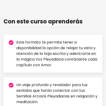
Pleyadianos Semillas Arcoiris AUDIOLIBRO + Libro
Digital. 3ra Edición 2026.
Con este curso aprenderás
Este formato te permite tener a
check_circle
disponibilidad la opción de relajar tu vista y
atención de la hoja escrita y adentrarte en
la mágica Voz Pleyadiana contándote cada
capítulo con Amor.
Un viaje profundo y revelador para tus
check_circle
sentidos que harán conectar con tus
Semillas Arcoiris Pleyadianas en relajación y
meditación.