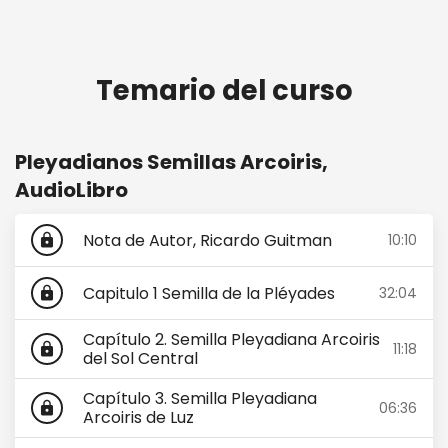
Temario del curso
Pleyadianos Semillas Arcoiris,
AudioLibro
Nota de Autor, Ricardo Guitman
10:10
lock
Capitulo 1 Semilla de la Pléyades
32:04
lock
Capítulo 2. Semilla Pleyadiana Arcoiris
11:18
lock
del Sol Central
Capítulo 3. Semilla Pleyadiana
06:36
lock
Arcoiris de Luz