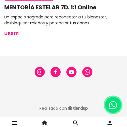
MENTORÍA ESTELAR 7D. 1:1 Online
Un espacio sagrado para reconectar a tu bienestar,
desbloquear miedos y potenciar tus dones.
U$S111
Realizado con
menu
home
search
person