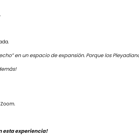
.
ada.
pecho” en un espacio de expansión. Porque los Pleyadiano
 demás!
x Zoom.
n esta experiencia!