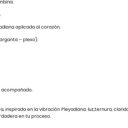
mbina:
.
adiana aplicada al corazón.
arganta – plexo).
 y acompañado.
 inspirada en la vibración Pleyadiana: luz,ternura, clari
erdadera en tu proceso.