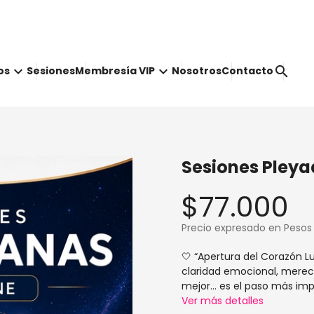
keyboard_arrow_down
keyboard_arrow_down
search
os
Sesiones
Membresía VIP
Nosotros
Contacto
Sesiones Pleyad
$77.000
Precio expresado en Pesos
🤍 “Apertura del Corazón L
claridad emocional, mereci
mejor... es el paso más imp
Ver más detalles