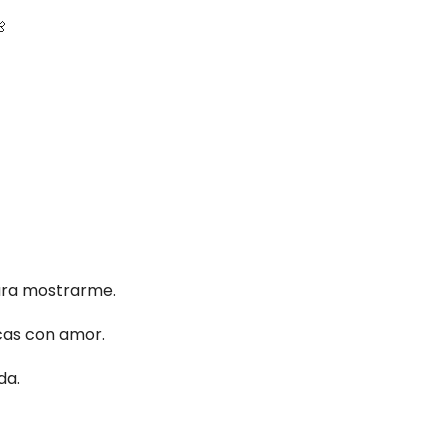

ara mostrarme.
cas con amor.
da.