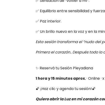
✅ Sensación de “volver a mí”.
✅ Equilibrio entre sensibilidad y fuerza
✅ Paz interior.
✅ Un brillo nuevo en la voz y en la mir
Esta sesión transforma el “nudo del 
Primero el corazón.. Después todo lo
✨ Reservá tu Sesión Pleyadiana
1 hora y 15 minutos aprox.
· Online · 
🌠 ¡Haz clic y agenda tu sesión!🌠
Quiero abrir la Luz en mi corazón co