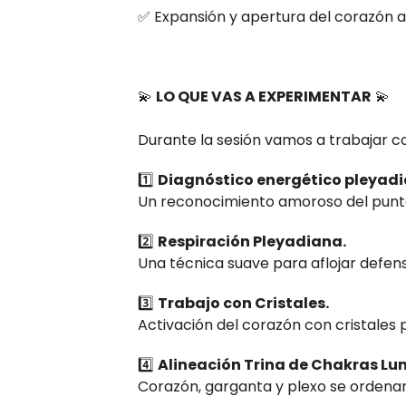
✅ Expansión y apertura del corazón a
💫
LO QUE VAS A EXPERIMENTAR
💫
Durante la sesión vamos a trabajar c
1️⃣
Diagnóstico energético pleyadi
Un reconocimiento amoroso del punto
2️⃣
Respiración Pleyadiana.
Una técnica suave para aflojar defensa
3️⃣
Trabajo con Cristales.
Activación del corazón con cristales 
4️⃣
Alineación Trina de Chakras Lu
Corazón, garganta y plexo se ordenan