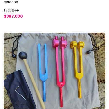
cercana
$525.900
$387.000