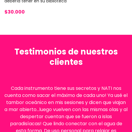
debería tener en su biblioteca
$30.000
Testimonios de nuestros
clientes
Cada instrumento tiene sus secretos y NATI nos
cuenta como sacar el máximo de cada uno! Ya usé el
tambor oceánico en mis sesiones y dicen que viajan
a mar abierto...luego vuelven con las mismas olas y al
despertar cuentan que se fueron a islas
paradisíacas! Que lindo conectar con el agua de
esta forma. De uso personal para relajar es