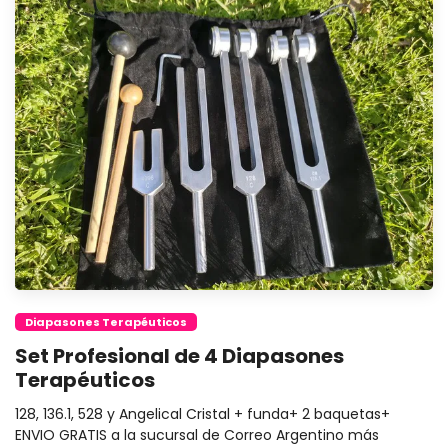
Diapasones Terapéuticos
Set Profesional de 4 Diapasones
Terapéuticos
128, 136.1, 528 y Angelical Cristal + funda+ 2 baquetas+
ENVIO GRATIS a la sucursal de Correo Argentino más