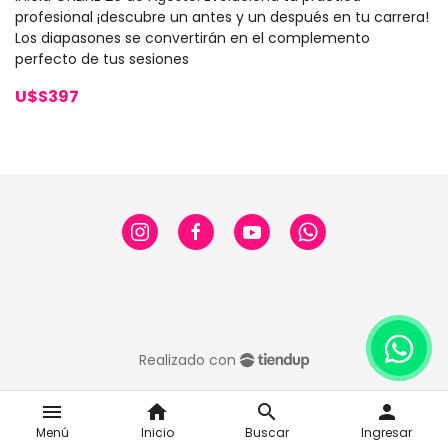
profesional ¡descubre un antes y un después en tu carrera!
Los diapasones se convertirán en el complemento
perfecto de tus sesiones
U$S397
Realizado con
menu
home
search
person
Menú
Inicio
Buscar
Ingresar