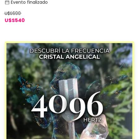
Evento finalizado
U$S690
U$S540